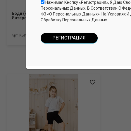
Нажимая Кнопку «Регистрация», Я Даю Сво
Персональных Данных, В Соответствии С Фед
Боди (короткие рукава, кнопки).
Бриджи для
ФЗ «О Персональных Данных», На Условиях И
Интерлок Пенье (100% хлопок)
хлопок, 5% 
Обработку Персональных Данных
Арт. КБККИрП_Молочный
Арт. БРЛГ_Бе