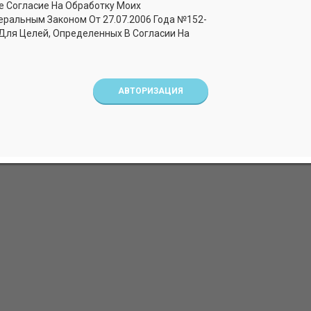
е Согласие На Обработку Моих
еральным Законом От 27.07.2006 Года №152-
 девочек. Рибана (95%
Бриджи для девочек. Рибана
 Для Целей, Определенных В Согласии На
лайкра)
хлопок, 5% лайкра)
жевый
Арт. БРЛГ_Фуксия
АВТОРИЗАЦИЯ
ВЫ РАНЕЕ СМОТРЕЛИ