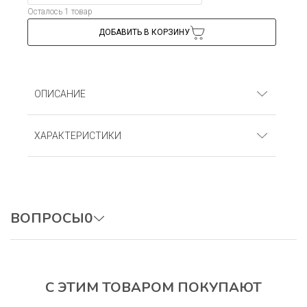
Осталось 1 товар
ДОБАВИТЬ В КОРЗИНУ
ОПИСАНИЕ
Бриджи для девочек. Рибана (95% хлопок, 5%
ХАРАКТЕРИСТИКИ
лайкра)
Артикул
: БРЛГ_Бежевый
ВОПРОСЫ
0
ОСТАВИТЬ ВОПРОС
С ЭТИМ ТОВАРОМ ПОКУПАЮТ
Авторизуйтесь, чтобы оставить отзыв.