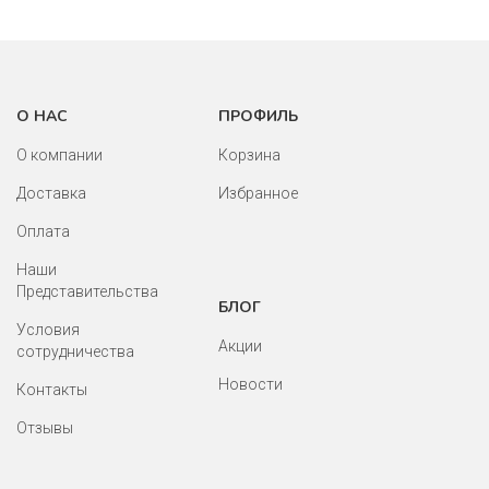
60(110) (86)
68(134) (187)
60(116) (90)
68(140) (168)
64(122) (84)
56(98) (195)
О НАС
ПРОФИЛЬ
64(128) (83)
48(80) (114)
О компании
Корзина
68(134) (68)
Доставка
52(86) (197)
Избранное
68(140) (68)
Оплата
52(92) (183)
44(68) (240)
Наши
56(104) (213)
Представительства
БЛОГ
48(74) (259)
60(116) (223)
Условия
Акции
сотрудничества
56(86) (157)
64(122) (204)
Новости
Контакты
52(80) (178)
48(74-80) (9)
Отзывы
48(80) (71)
72(146) (69)
52(86) (107)