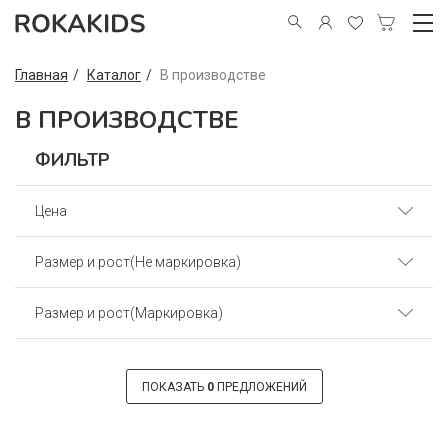
Главная
Каталог
В производстве
В ПРОИЗВОДСТВЕ
ФИЛЬТР
Цена
Размер и рост(Не маркировка)
От
До
₽
₽
Размер и рост(Маркировка)
36(56) (213)
32(50) (45)
60(110) (216)
ПОКАЗАТЬ
0
ПРЕДЛОЖЕНИЙ
40(62) (250)
64(128) (207)