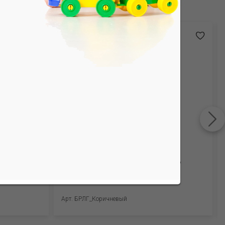
 (95%
Бриджи для девочек. Рибана (95%
хлопок, 5% лайкра)
Арт. БРЛГ_Коричневый