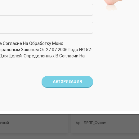
е Согласие На Обработку Моих
еральным Законом От 27.07.2006 Года №152-
 Для Целей, Определенных В Согласии На
АВТОРИЗАЦИЯ
 девочек. Рибана (95%
Бриджи для девочек. Рибана
лайкра)
хлопок, 5% лайкра)
жевый
Арт. БРЛГ_Фуксия