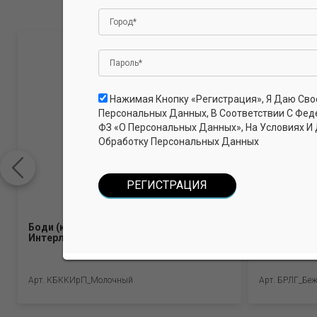
Авторизуйтесь, чтобы оставить отзыв.
Нажимая Кнопку «Регистрация», Я Даю Сво
Персональных Данных, В Соответствии С Фед
ФЗ «О Персональных Данных», На Условиях И
Обработку Персональных Данных
Боди (короткие рукава, кнопки).
Бриджи для
Интерлок Пенье (100% хлопок)
хлопок, 5% 
Арт. КБККИрП_Молочный
Арт. БРЛГ_Бе