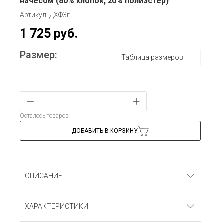
начёсом (80% хлопок, 20% полиэстер)
Артикул: ДХФ3г
1 725 руб.
Размер:
Таблица размеров
Осталось товаров
ДОБАВИТЬ В КОРЗИНУ
ОПИСАНИЕ
Джемпер с капюшоном и карманом. Футер с
ХАРАКТЕРИСТИКИ
начёсом (80% хлопок, 20% полиэстер)