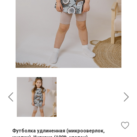
Футболка удлиненная (микрооверлок,