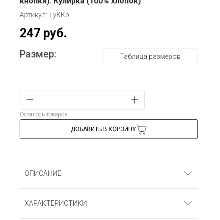
кнопки). Кулирка (100% хлопок)
Артикул: ТуККр
247 руб.
Размер:
Таблица размеров
Осталось товаров
ДОБАВИТЬ В КОРЗИНУ
ОПИСАНИЕ
Футболка удлиненная (микрооверлок, кнопки).
ХАРАКТЕРИСТИКИ
Кулирка (100% хлопок)