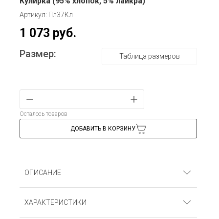
Кулирка (95% хлопок, 5% лайкра)
Артикул: Пл37Кл
1 073 руб.
Размер:
Таблица размеров
Осталось товаров
ДОБАВИТЬ В КОРЗИНУ
ОПИСАНИЕ
Платье (отрезная талия, длинные рукава). Кулирка
ХАРАКТЕРИСТИКИ
(95% хлопок, 5% лайкра)