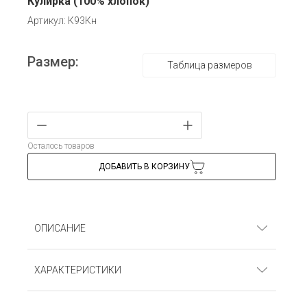
Кулирка (100% хлопок)
Артикул: К93Кн
Размер:
Таблица размеров
Осталось товаров
ДОБАВИТЬ В КОРЗИНУ
ОПИСАНИЕ
Комплект (футболка и бриджи с карманами).
ХАРАКТЕРИСТИКИ
Кулирка (100% хлопок)