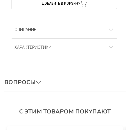
ДОБАВИТЬ В КОРЗИНУ
ОПИСАНИЕ
Лосины для девочек. Кулирка (95% хлопок, 5%
ХАРАКТЕРИСТИКИ
лайкра)
Артикул
: ЛКЛг_Бирюзовый
ВОПРОСЫ
ОСТАВИТЬ ВОПРОС
С ЭТИМ ТОВАРОМ ПОКУПАЮТ
Авторизуйтесь, чтобы оставить отзыв.