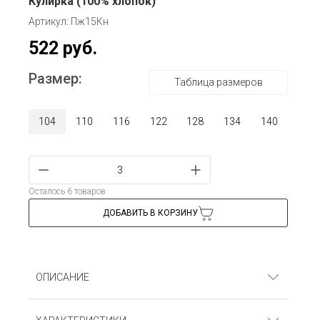
Кулирка (100% хлопок)
Артикул: Пж15Кн
522 руб.
Размер:
Таблица размеров
104
110
116
122
128
134
140
Осталось 6 товаров
ДОБАВИТЬ В КОРЗИНУ
ОПИСАНИЕ
Пижама для девочек (футболка и шорты). Кулирка