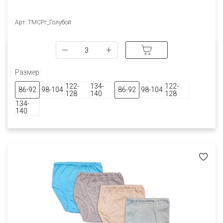
Арт. ТМСРг_Голубой
Размер:
122-
134-
122-
86-92
98-104
86-92
98-104
128
140
128
134-
140