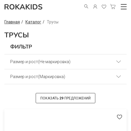
Главная
Каталог
Трусы
ТРУСЫ
ФИЛЬТР
Размер и рост(Не маркировка)
Размер и рост(Маркировка)
40(62) (6)
44(68) (6)
56(104) (1)
ПОКАЗАТЬ
29
ПРЕДЛОЖЕНИЙ
48(74) (6)
48(74-80) (8)
56(86) (6)
52(86-92) (8)
52(80) (6)