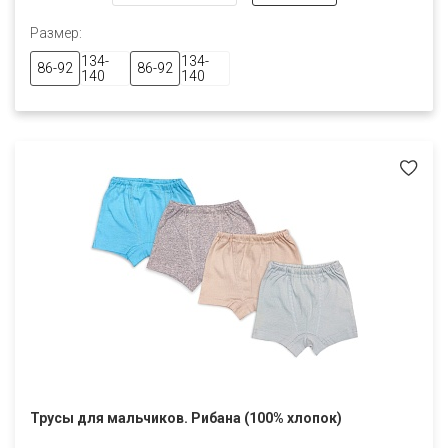
Размер:
134-
134-
86-92
86-92
140
140
Трусы для мальчиков. Рибана (100% хлопок)