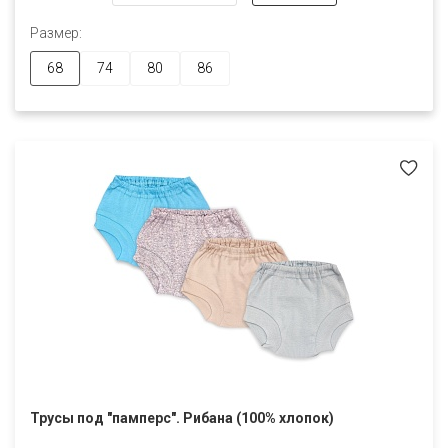
Размер:
68
74
80
86
Трусы под "памперс". Рибана (100% хлопок)