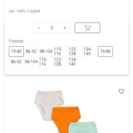
Арт. ТМРг_Голубой
Размер:
110-
122-
134-
74-80
86-92
98-104
74-80
116
128
140
110-
122-
134-
86-92
98-104
116
128
140