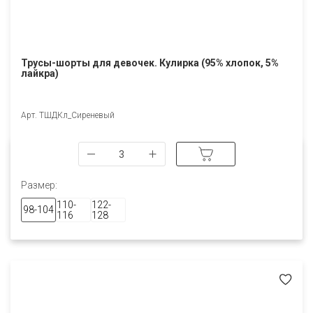
Трусы-шорты для девочек. Кулирка (95% хлопок, 5%
лайкра)
Арт. ТШДКл_Сиреневый
Размер:
110-
122-
98-104
116
128