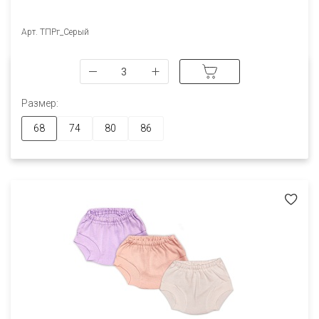
Арт. ТПРг_Серый
Размер:
68
74
80
86