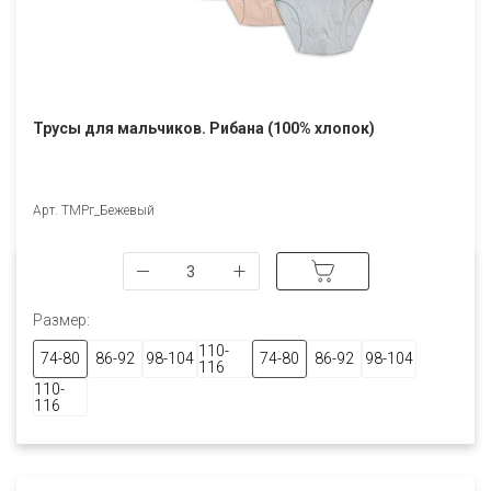
Трусы для мальчиков. Рибана (100% хлопок)
Арт. ТМРг_Бежевый
Размер:
110-
74-80
86-92
98-104
74-80
86-92
98-104
116
110-
116