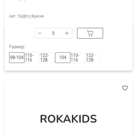
Арт. ТШДКл_Фуксия
Размер:
110-
122-
110-
122-
98-104
104
116
128
116
128