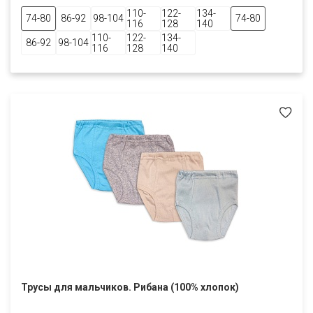
110-
122-
134-
74-80
86-92
98-104
74-80
116
128
140
110-
122-
134-
86-92
98-104
116
128
140
Трусы для мальчиков. Рибана (100% хлопок)