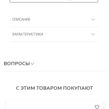
ОПИСАНИЕ
Джемпер Кашкорсе (95% хлопок, 5% лайкра)
ХАРАКТЕРИСТИКИ
Артикул
: ДЛКг_Розовый
ВОПРОСЫ
ОСТАВИТЬ ВОПРОС
С ЭТИМ ТОВАРОМ ПОКУПАЮТ
Авторизуйтесь, чтобы оставить отзыв.