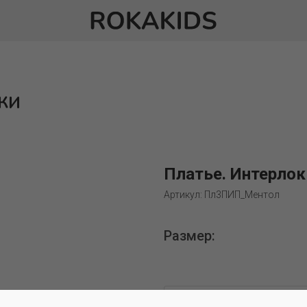
КИ
Платье. Интерлок
Артикул: Пл3ПИП_Ментол
Размер: