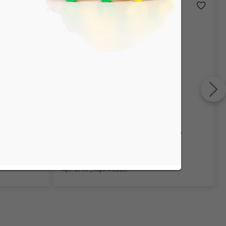
 (95%
Бриджи для девочек. Рибана (95%
хлопок, 5% лайкра)
Арт. БРЛГ_Коричневый