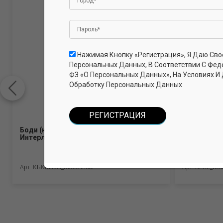
Нажимая Кнопку «Регистрация», Я Даю Сво
Персональных Данных, В Соответствии С Фед
ФЗ «О Персональных Данных», На Условиях И
Обработку Персональных Данных
Боди (короткие рукава, кнопки).
Бриджи для
Интерлок Пенье (100% хлопок)
хлопок, 5% 
Арт. КБККИрП_Молочный
Арт. БРЛГ_Бе