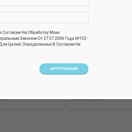
е Согласие На Обработку Моих
еральным Законом От 27.07.2006 Года №152-
 Для Целей, Определенных В Согласии На
АВТОРИЗАЦИЯ
 девочек. Рибана (95%
Бриджи для девочек. Рибана
лайкра)
хлопок, 5% лайкра)
жевый
Арт. БРЛГ_Фуксия