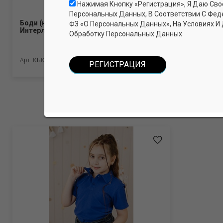
Нажимая Кнопку «Регистрация», Я Даю Сво
Персональных Данных, В Соответствии С Фед
Боди (короткие рукава, кнопки).
Бриджи для
ФЗ «О Персональных Данных», На Условиях И
Интерлок Пенье (100% хлопок)
хлопок, 5% 
Обработку Персональных Данных
Арт. КБККИрП_Молочный
Арт. БРЛГ_Бе