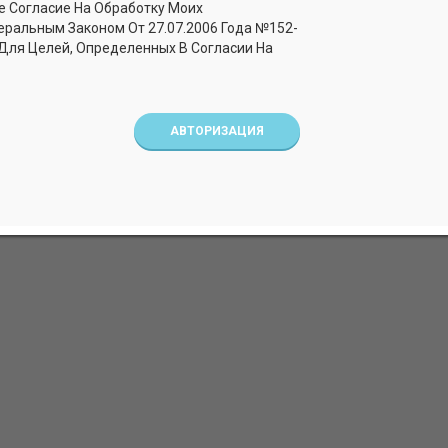
е Согласие На Обработку Моих
еральным Законом От 27.07.2006 Года №152-
 девочек. Рибана (95%
Бриджи для девочек. Рибана
 Для Целей, Определенных В Согласии На
лайкра)
хлопок, 5% лайкра)
жевый
Арт. БРЛГ_Фуксия
АВТОРИЗАЦИЯ
ВЫ РАНЕЕ СМОТРЕЛИ