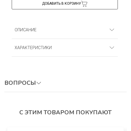
ДОБАВИТЬ В КОРЗИНУ
ОПИСАНИЕ
Бриджи для девочек. Кулирка (95% хлопок, 5%
ХАРАКТЕРИСТИКИ
лайкра)
Артикул
: Б2КЛ_Бордовый
ВОПРОСЫ
ОСТАВИТЬ ВОПРОС
С ЭТИМ ТОВАРОМ ПОКУПАЮТ
Авторизуйтесь, чтобы оставить отзыв.